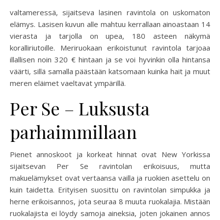
valtameressä, sijaitseva lasinen ravintola on uskomaton
elämys. Lasisen kuvun alle mahtuu kerrallaan ainoastaan 14
vierasta ja tarjolla on upea, 180 asteen näkymä
koralliriutoille. Meriruokaan erikoistunut ravintola tarjoaa
illallisen noin 320 € hintaan ja se voi hyvinkin olla hintansa
väärti, sillä samalla päästään katsomaan kuinka hait ja muut
meren eläimet vaeltavat ympärillä.
Per Se – Luksusta
parhaimmillaan
Pienet annoskoot ja korkeat hinnat ovat New Yorkissa
sijaitsevan Per Se ravintolan erikoisuus, mutta
makuelämykset ovat vertaansa vailla ja ruokien asettelu on
kuin taidetta. Erityisen suosittu on ravintolan simpukka ja
herne erikoisannos, jota seuraa 8 muuta ruokalajia. Mistään
ruokalajista ei löydy samoja aineksia, joten jokainen annos