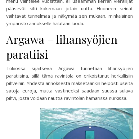
menu vaihtelee vuosittain, eli useamman kerran vierailijat
pääsevät silti kokemaan jotain uutta. Huoneen seinät
vaihtavat tunnelmaa ja näkymää sen mukaan, minkälainen
ympäristö annokselle halutaan luoda.
Argawa – lihansyöjien
paratiisi
Tokiossa sijaitseva Argawa tunnetaan lihansyöjien
paratiisina, sillä tämä ravintola on erikoistunut herkullisiin
pihveihin. Yhdestä annoksesta maksetaankin helposti useita
satoja euroja, mutta vastineeksi saadaan suussa sulava
pihvi, josta voidaan nauttia ravintolan hämärissä nurkissa.