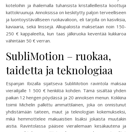
koteloihin ja ihailemalla tuhansista kristalleilleista koottuja
kattokruunuja. Annoksissa on keskitytty paljon terveelliseen
ja luontoystävälliseen ruokavalioon, eli tarjolla on kasviksia,
kaviaaria, sekä linssejä. Alkupaloista maksetaan noin 150-
250 € kappaleelta, kun taas jälkiruoka keventää kukkaroa
vähintään 50 € verran.
SubliMotion – ruokaa,
taidetta ja teknologiaa
Espanjan Ibizalla sijaitseva SubliMotion ravintola maksaa
vierailijalle 1 500 € henkilöä kohden. Tämä sisältää yhden
paikan 12 hengen pöydässä ja 20 annoksen menun. Kokkina
toimii Michelin palkittu ammattilainen, joka on onnistunut
yhdistämään taiteen, maut ja teknologian kokemukseksi,
mikä hemmottelee makuaistien lisäksi jokaista muutakin
aistia. Ravintolassa pääsee vierailemaan kesäkautena ja