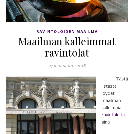
RAVINTOLOIDEN MAAILMA
Maailman kalleimmat
ravintolat
27 joulukuun, 2018
Tästä
listasta
löydät
maailman
kalleimpia
ravintoloita
,
aina