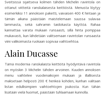
Sveitsissä sijaitseva kolmen tähden Michelin ravintola on
ottanut viitteitä ranskalaisesta keittiöstä. Menusta löytyy
esimerkiksi 11 annoksen paketti, vaivaisen 400 € hintaan ja
tämän aikana päästään maistelemaan suussa sulavaa
lammasta, sekä sahramin taidokasta käyttöä. Rahaa
kannattaa varata mukaan runsaasti, sillä hinta pomppaa
mukavasti, kun lähdetään valitsemaan ravintolan runsaasta
viini valikoimasta ruokaan sopivaa vaihtoehtoa.
Alain Ducasse
Tämä modernia ranskalaista keittiötä hyödyntävä ravintola
on myöskin 3 Michelin tähden arvoinen. Kuuden annoksen
menu vaihtelee vuodenaikojen mukaan ja illallisesta
maksetaan helposti 200 € henkeä kohden, kunhan valitaan
listan edullisimpien vaihtoehtojen joukosta. Kun tähän
lisätään vielä huomat, päästään tuhlaamaan kunnolla.